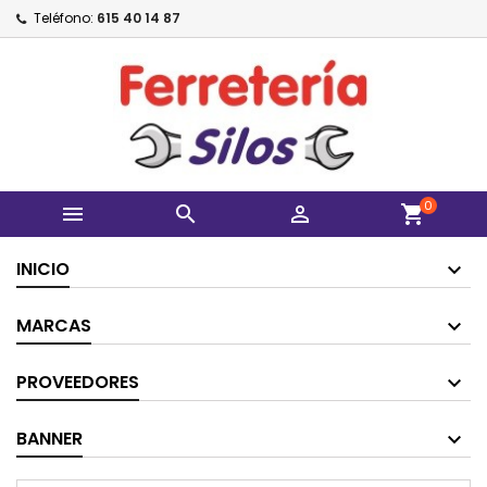
Teléfono:
615 40 14 87
0



shopping_cart
INICIO
MARCAS
PROVEEDORES
BANNER