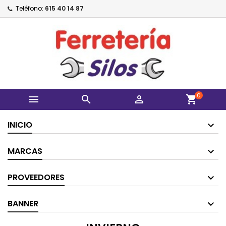
Teléfono:
615 40 14 87
0



shopping_cart
INICIO
MARCAS
PROVEEDORES
BANNER