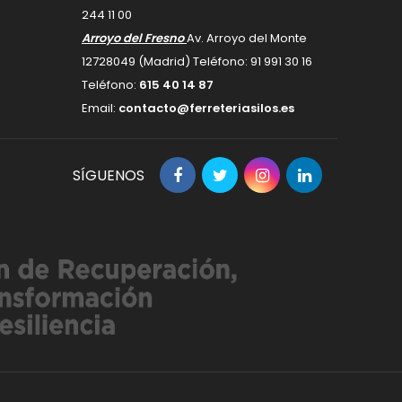
244 11 00
Arroyo del Fresno
Av. Arroyo del Monte
12728049 (Madrid) Teléfono: 91 991 30 16
Teléfono:
615 40 14 87
Email:
contacto@ferreteriasilos.es
SÍGUENOS