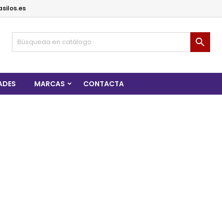
silos.es

ADES
MARCAS
CONTACTA