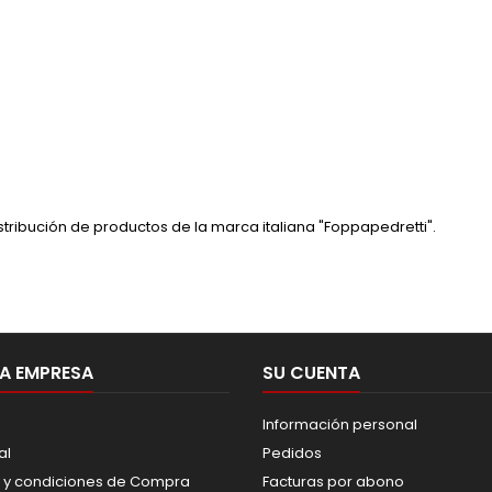
tribución de productos de la marca italiana "Foppapedretti".
A EMPRESA
SU CUENTA
Información personal
al
Pedidos
 y condiciones de Compra
Facturas por abono