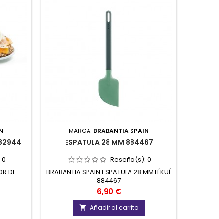
N
MARCA:
BRABANTIA SPAIN
82944
ESPATULA 28 MM 884467
:
0
Reseña(s):
0
OR DE
BRABANTIA SPAIN ESPATULA 28 MM LÉKUÉ
884467
Precio
6,90 €
Añadir al carrito
