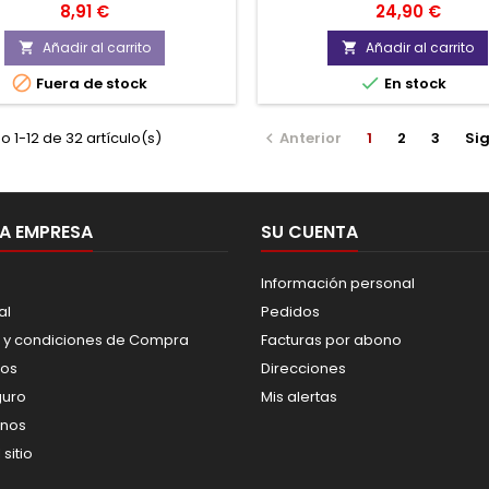
Precio
Precio
8,91 €
24,90 €
Añadir al carrito
Añadir al carrito




Fuera de stock
En stock
 1-12 de 32 artículo(s)
Anterior
1
2
3
Sig

A EMPRESA
SU CUENTA
Información personal
al
Pedidos
 y condiciones de Compra
Facturas por abono
os
Direcciones
guro
Mis alertas
enos
sitio