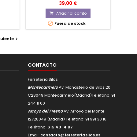
Precio
39,00 €
Añadir al carrito


Fuera de stock
uiente

CONTACTO
Ferretería Silos
Montecarmelo
Av. Monasterio de Silos 20
C
28049
Montecarmelo
(Madrid)
Teléfono:
91
244 11 00
Arroyo del Fresno
Av. Arroyo del Monte
12728049 (Madrid) Teléfono: 91 991 30 16
Teléfono:
615 40 14 87
Email:
contacto@ferreteriasilos.es