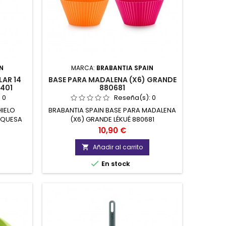
N
MARCA:
BRABANTIA SPAIN
LAR 14
BASE PARA MADALENA (X6) GRANDE
401
880681
:
0
Reseña(s):
0
HIELO
BRABANTIA SPAIN BASE PARA MADALENA
RQUESA
(X6) GRANDE LÉKUÉ 880681
Precio
10,90 €
Añadir al carrito


En stock