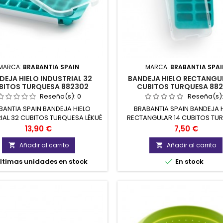
MARCA:
BRABANTIA SPAIN
MARCA:
BRABANTIA SPAI
DEJA HIELO INDUSTRIAL 32
BANDEJA HIELO RECTANGU
BITOS TURQUESA 882302
CUBITOS TURQUESA 882
Reseña(s):
0
Reseña(s)
BANTIA SPAIN BANDEJA HIELO
BRABANTIA SPAIN BANDEJA 
IAL 32 CUBITOS TURQUESA LÉKUÉ
RECTANGULAR 14 CUBITOS TU
882302
LÉKUÉ 882401
Precio
Precio
13,90 €
7,50 €
Añadir al carrito
Añadir al carrito



ltimas unidades en stock
En stock