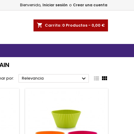
Bienvenido,
Iniciar sesión
o
Crear una cuenta
shopping_cart
Carrito:
0
Productos - 0,00 €
AIN



ar por:
Relevancia