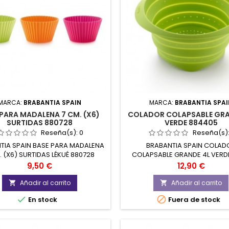
MARCA:
BRABANTIA SPAIN
MARCA:
BRABANTIA SPAI
 PARA MADALENA 7 CM. (X6)
COLADOR COLAPSABLE GRA
SURTIDAS 880728
VERDE 884405
Reseña(s):
0
Reseña(s)
TIA SPAIN BASE PARA MADALENA
BRABANTIA SPAIN COLAD
. (X6) SURTIDAS LÉKUÉ 880728
COLAPSABLE GRANDE 4L VERDE
884405
Precio
Precio
9,50 €
12,90 €
Añadir al carrito
Añadir al carrito




En stock
Fuera de stock