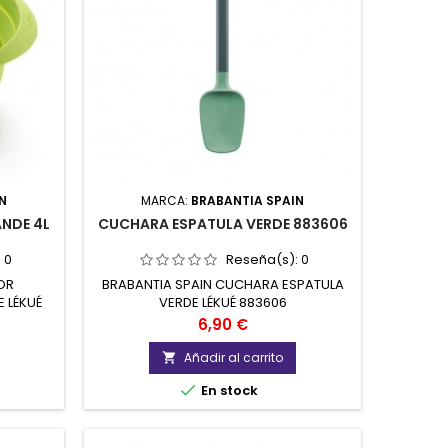
N
MARCA:
BRABANTIA SPAIN
NDE 4L
CUCHARA ESPATULA VERDE 883606
:
0
Reseña(s):
0
OR
BRABANTIA SPAIN CUCHARA ESPATULA
 LÉKUÉ
VERDE LÉKUÉ 883606
Precio
6,90 €
Añadir al carrito


En stock