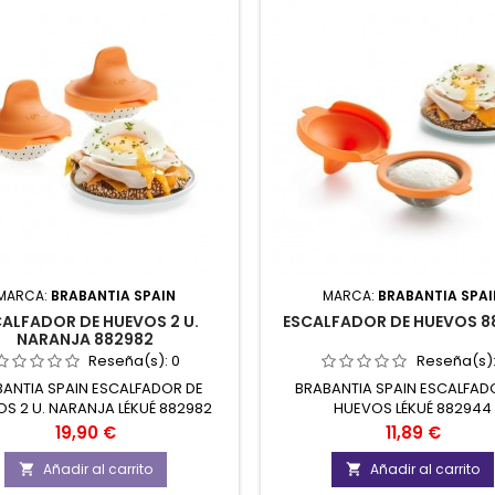
MARCA:
BRABANTIA SPAIN
MARCA:
BRABANTIA SPAI
ALFADOR DE HUEVOS 2 U.
ESCALFADOR DE HUEVOS 8
NARANJA 882982
Reseña(s):
0
Reseña(s)
ANTIA SPAIN ESCALFADOR DE
BRABANTIA SPAIN ESCALFAD
S 2 U. NARANJA LÉKUÉ 882982
HUEVOS LÉKUÉ 882944
Precio
Precio
19,90 €
11,89 €
Añadir al carrito
Añadir al carrito

