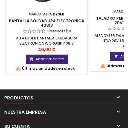
MARCA:
MARCA:
ALFA DYSER
TALADRO PERCU
PANTALLA SOLDADURA ELECTRONICA
20V 1.
40813
Reseña(s):
0
ALFA DYSER TALAD
ALFA DYSER PANTALLA SOLDADURA
LITIO 20V 1.
ELECTRONICA WORGRIP 40813
Pr
97
Precio
46,00 €
Añad

Añadir al carrito


Últimas un

Últimas unidades en stock

PRODUCTOS

NUESTRA EMPRESA

SU CUENTA