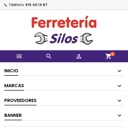
Teléfono:
615 40 14 87
0



shopping_cart
INICIO
MARCAS
PROVEEDORES
BANNER