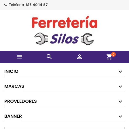
Teléfono:
615 40 14 87
0



shopping_cart
INICIO
MARCAS
PROVEEDORES
BANNER