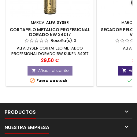
MARCA:
ALFA DYSER
MARCA:
CORTAPELO METALICO PROFESIONAL
SECADOR PELO 
DORADO 5W 34017
VIA
Reseña(s):
0
ALFA DYSER CORTAPELO METALICO
ALFA D
PROFESIONAL DORADO 5W KÜKEN 34017
Precio
Pr
29,50 €
25
Añadir al carrito
Añad




Fuera de stock
E

PRODUCTOS

NUESTRA EMPRESA