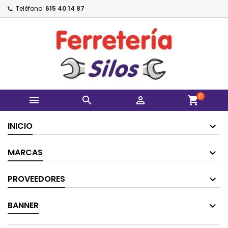
Teléfono:
615 40 14 87
0



shopping_cart
INICIO
MARCAS
PROVEEDORES
BANNER