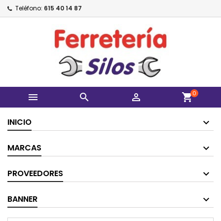
Teléfono:
615 40 14 87
0



shopping_cart
INICIO
MARCAS
PROVEEDORES
BANNER