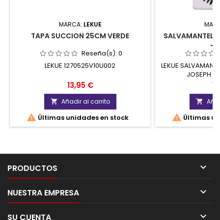
MARCA:
LEKUE
MAR
TAPA SUCCION 25CM VERDE
SALVAMANTELES
JJ
Reseña(s):
0
LEKUE 1270525V10U002
LEKUE SALVAMANTE
JOSEPH JO
Precio
Pr
13,95 €
18
Añadir al carrito
Añad




Últimas unidades en stock
Últimas un

PRODUCTOS

NUESTRA EMPRESA

SU CUENTA